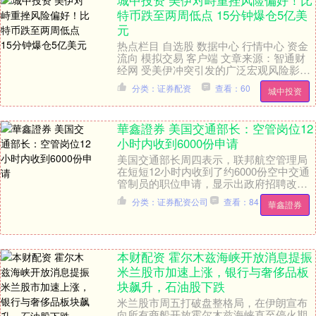
城中投资 美伊对峙重挫风险偏好！比
特币跌至两周低点 15分钟爆仓5亿美
元
热点栏目 自选股 数据中心 行情中心 资金
流向 模拟交易 客户端 文章来源：智通财
经网 受美伊冲突引发的广泛宏观风险影
响，交易者纷纷削减持仓，比特币价格跌
分类：证券配资
查看：60
城中投资
至两周....
華鑫證券 美国交通部长：空管岗位12
小时内收到6000份申请
美国交通部长周四表示，联邦航空管理局
在短短12小时内收到了约6000份空中交通
管制员的职位申请，显示出政府招聘改革
和吸引年轻人才的策略正在奏效。 这一申
分类：证券配资公司
查看：84
華鑫證券
请热潮出....
本财配资 霍尔木兹海峡开放消息提振
米兰股市加速上涨，银行与奢侈品板
块飙升，石油股下跌
米兰股市周五打破盘整格局，在伊朗宣布
向所有商船开放霍尔木兹海峡直至停火期