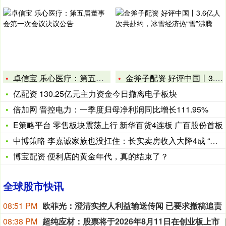
卓信宝 乐心医疗：第五届董事会第一次会议决议公告
金斧子配资 好评中国丨3.6亿人次共赴约，冰雪经济热“雪”沸
亿配资 130.25亿元主力资金今日撤离电子板块
倍加网 晋控电力：一季度归母净利润同比增长111.95%
E策略平台 零售板块震荡上行 新华百货4连板 广百股份首板
中博策略 李嘉诚家族也没扛住：长实卖房收入大降4成 “我们没
博宝配资 便利店的黄金年代，真的结束了？
全球股市快讯
08:51 PM
欧菲光：澄清实控人利益输送传闻 已要求撤稿追责
08:38 PM
超纯应材：股票将于2026年8月11日在创业板上市