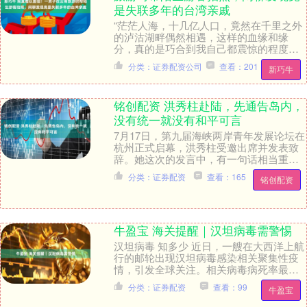
是失联多年的台湾亲戚
“茫茫人海，十几亿人口，竟然在千里之外
的泸沽湖畔偶然相遇，这样的血缘和缘
分，真的是巧合到我自己都震惊的程度
了。” 近日，上海的陈先生分享了一段不可
分类：证券配资公司
查看：201
新巧牛
思议的亲身经历....
铭创配资 洪秀柱赴陆，先通告岛内，
没有统一就没有和平可言
7月17日，第九届海峡两岸青年发展论坛在
杭州正式启幕，洪秀柱受邀出席并发表致
辞。她这次的发言中，有一句话相当重
要，她明确提出，两岸的和平必须建立在
分类：证券配资
查看：165
铭创配资
国家统一的基础....
牛盈宝 海关提醒｜汉坦病毒需警惕
汉坦病毒 知多少 近日，一艘在大西洋上航
行的邮轮出现汉坦病毒感染相关聚集性疫
情，引发全球关注。相关病毒病死率最高
可达50%，南非和瑞士都出现了与该邮轮
分类：证券配资
查看：99
牛盈宝
相关的确诊....