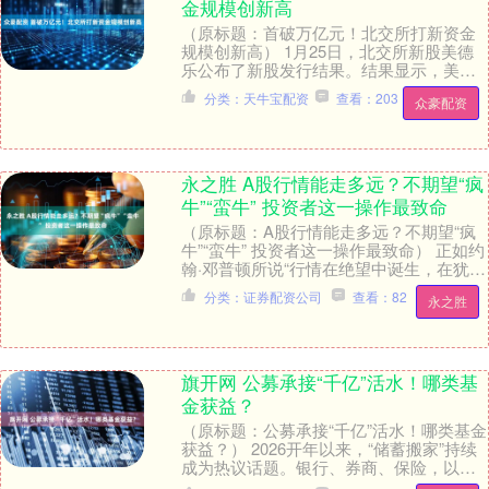
金规模创新高
（原标题：首破万亿元！北交所打新资金
规模创新高） 1月25日，北交所新股美德
乐公布了新股发行结果。结果显示，美德
乐的新股网上有效申购金额高达10588.6亿
分类：天牛宝配资
查看：203
众豪配资
元，....
永之胜 A股行情能走多远？不期望“疯
牛”“蛮牛” 投资者这一操作最致命
（原标题：A股行情能走多远？不期望“疯
牛”“蛮牛” 投资者这一操作最致命） 正如约
翰·邓普顿所说“行情在绝望中诞生，在犹疑
中成长，在乐观中成熟，在疯狂中结
分类：证券配资公司
查看：82
永之胜
束”，....
旗开网 公募承接“千亿”活水！哪类基
金获益？
（原标题：公募承接“千亿”活水！哪类基金
获益？） 2026开年以来，“储蓄搬家”持续
成为热议话题。银行、券商、保险，以及
理财、基金，都对这块“增量活水”表现出