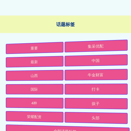
话题标签
重要
集采优配
最新
中国
山西
牛金财富
国际
打卡
4种
孩子
荣耀配资
头部