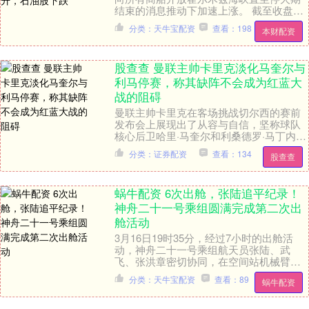
结束的消息推动下加速上涨。 截至收盘，
富时MIB指数上涨约1.6%，银行股的强劲
分类：天牛宝配资
查看：198
本财配资
拉升为涨....
股查查 曼联主帅卡里克淡化马奎尔与
利马停赛，称其缺阵不会成为红蓝大
战的阻碍
曼联主帅卡里克在客场挑战切尔西的赛前
发布会上展现出了从容与自信，坚称球队
核心后卫哈里·马奎尔和利桑德罗·马丁内斯
的双双缺阵不会成为红蓝大战的阻碍。 由
分类：证券配资
查看：134
股查查
于在对阵伯....
蜗牛配资 6次出舱，张陆追平纪录！
神舟二十一号乘组圆满完成第二次出
舱活动
3月16日19时35分，经过7小时的出舱活
动，神舟二十一号乘组航天员张陆、武
飞、张洪章密切协同，在空间站机械臂和
地面科研人员的配合支持下，圆满完成空
分类：天牛宝配资
查看：89
蜗牛配资
间碎片防护装....