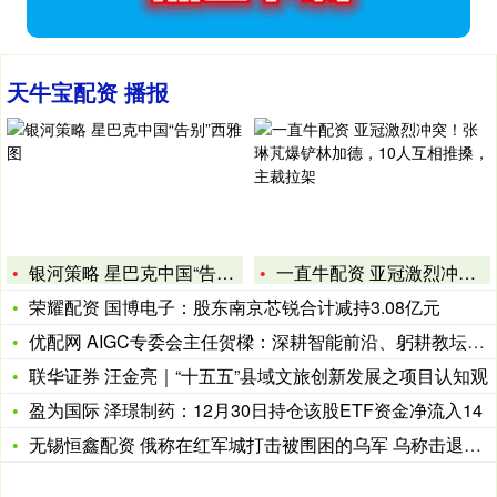
天牛宝配资 播报
银河策略 星巴克中国“告别”西雅图
一直牛配资 亚冠激烈冲突！张琳芃爆铲林加德，10人互相推搡，
荣耀配资 国博电子：股东南京芯锐合计减持3.08亿元
优配网 AIGC专委会主任贺樑：深耕智能前沿、躬耕教坛沃土
联华证券 汪金亮｜“十五五”县域文旅创新发展之项目认知观
盈为国际 泽璟制药：12月30日持仓该股ETF资金净流入14
无锡恒鑫配资 俄称在红军城打击被围困的乌军 乌称击退俄军进攻