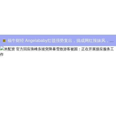
福牛财经 Angelababy红毯强势复出，搞成网红辣妹风，气场判若两人