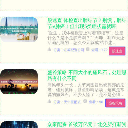
股速查 体检查出肺结节？别慌，肺结
节≠肺癌！但出现5类症状需就医
“医生，我体检报告上写着‘肺结节’，这是
什么？是不是肺癌啊？” “天哪，我昨天还
活蹦乱跳的，怎么今天就成‘结节患
者’了？” 近年来，随着体检的普及，越来
分类：证券配资公司
查看：172
股速查
越多的人....
盛谷策略 不同大小的痛风石，处理思
路有什么不同
痛风年头一长，关节周围冒出硬邦邦的疙
瘩，碰到就疼，甚至影响活动，这就是常
说的痛风石。不少人慌了：是不是必须手
术？能不能吃药消掉？其实不同大小的痛
分类：天牛宝配资
查看：90
盛谷策略
风石处理思路完全....
众豪配资 首破万亿元！北交所打新资