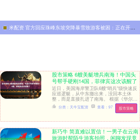
米配资 官方回应珠峰东坡突降暴雪致游客被困：正在开展接应服务工作
股市策略 6艘美艇增兵南海！中国头
号帮手硬刚14国，菲律宾这次该醒了
近日，美国海岸警卫队6艘“哨兵”级快速反
应巡逻艇，从中东撤出来，没回本土休
整，而是直接扎进了南海。 根据《华尔街
日报》的报道，这批巡逻艇将以新加坡和
分类：天牛宝配资
查看：97
股市策略
菲律宾吕宋岛....
新巧牛 简直难以置信！一男子在云南
旅游时帮陌生游客拍照，闲聊发现竟