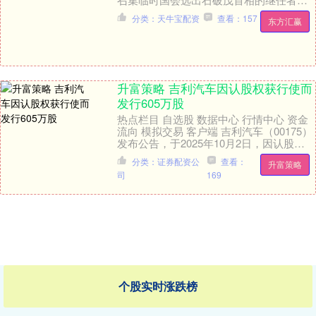
行协调。预计当天将进行新首相指名选
分类：天牛宝配资
查看：157
东方汇赢
举，并组建....
升富策略 吉利汽车因认股权获行使而
发行605万股
热点栏目 自选股 数据中心 行情中心 资金
流向 模拟交易 客户端 吉利汽车（00175）
发布公告，于2025年10月2日，因认股权
获行使而发行合计6.05万股。....
分类：证券配资公
查看：
升富策略
司
169
个股实时涨跌榜