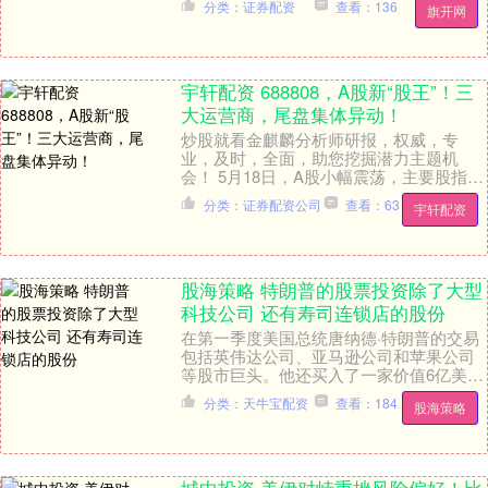
分类：证券配资
查看：136
旗开网
极....
宇轩配资 688808，A股新“股王”！三
大运营商，尾盘集体异动！
炒股就看金麒麟分析师研报，权威，专
业，及时，全面，助您挖掘潜力主题机
会！ 5月18日，A股小幅震荡，主要股指涨
跌互现。科创综指、中证500等微幅飘红，
分类：证券配资公司
查看：63
宇轩配资
上证指数、....
股海策略 特朗普的股票投资除了大型
科技公司 还有寿司连锁店的股份
在第一季度美国总统唐纳德·特朗普的交易
包括英伟达公司、亚马逊公司和苹果公司
等股市巨头。他还买入了一家价值6亿美元
回转寿司连锁店的股份。 根据特朗普的最
分类：天牛宝配资
查看：184
股海策略
新财务披露....