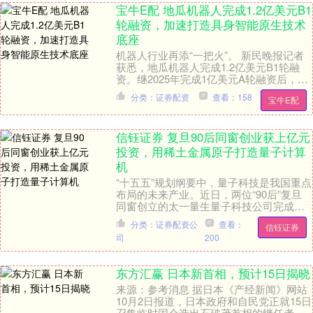
宝牛E配 地瓜机器人完成1.2亿美元B1
轮融资，加速打造具身智能原生技术
底座
机器人行业再添“一把火”。 新民晚报记者
获悉，地瓜机器人完成1.2亿美元B1轮融
资。继2025年完成1亿美元A轮融资后，地
瓜机器人A轮、B轮，两轮融资总额达到
分类：证券配资
查看：158
宝牛E配
2....
信钰证券 复旦90后同窗创业获上亿元
投资，用稀土金属原子打造量子计算
机
“十五五”规划纲要中，量子科技是我国重点
布局的未来产业。近日，两位“90后”复旦
同窗创立的太一量生量子科技公司完成上
亿元融资，踏上了开拓这一未来产业的征
分类：证券配资公
查看：
信钰证券
程。 在....
司
200
东方汇赢 日本新首相，预计15日揭晓
来源：参考消息 据日本《产经新闻》网站
10月2日报道，日本政府和自民党正就15日
召集临时国会选出石破茂首相的继任者进