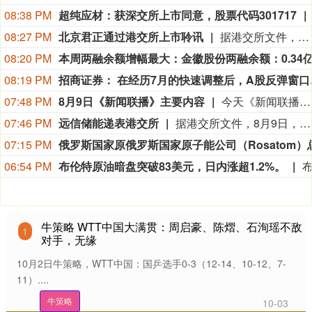
08:38 PM
超纯应材：获深交所上市同意，股票代码301717
08:27 PM
北京君正通过港交所上市聆讯
据港交所文件，8月9日，北京君正集成电路股份有限公司更新聆讯后资料集，意味着该公司港交所IPO通过聆讯。
08:20 PM
08:19 PM
招商证券：
07:48 PM
8月9日《新闻联播》主要内容
今天《新闻联播》主要内容有：1.【新思想引领新征程】丰收背后的“稳”与“进”； 2.我国加快推进算力网建设； 3.我国加强对基础研究的长期稳定支持； 4.台风“白海豚”登陆 各地各部门全力应对； 5.7月份居民消费价格指数保持温和上涨； 6.我国加快自然资源“一张图”平台建设； 7.我国生态修复治理取得新成效； 8.【文化中国行】平遥古城活态保护焕发新光彩； 9.国内联播快讯： （1）我国地热资源直接利用规模稳居世界首位； （2）7月下旬全国在田蔬菜面积1.06亿亩 供应充足； （3）我国渤海首个千亿方大气田一期开发项目全面投产； （4）2026“百县对百校促就业行动”校地人才供需对接会举行； （5）第16届全国残疾人健身周活动启动； （6）《2026中国AI盛典》今晚总台央视综合频道播出； 10.伊朗称在美国接受其条件前不会重新开放霍尔木兹海峡： （1）伊媒称有证据显示 美军在对伊朗的军事行动中使用含磷弹药； （2）美媒称美“爱国者”导弹库存不足1700枚； 11.加拿大不列颠哥伦比亚省因林火快速蔓延进入紧急状态 大批居民撤离 美犹他州两处林火仍失控 消防直升机坠毁致两人死亡； 12.国际联播快讯： （1）俄驻日大使称日本谋“核”将招致反制； （2）保加利亚称境内爆炸无人机或来自乌克兰； （3）台风“白海豚”在日本和菲律宾引发灾情； （4）意大利埃特纳火山喷发影响机场航班。
07:46 PM
远信储能递表港交所
据港交所文件，8月9日，深圳市远信储能技术股份有限公司向港交所提交上市申请书，独家保荐人为招银国际。
07:15 PM
06:54 PM
布伦特原油暗盘突破83美元，日内涨超1.2%。
牛策略 WTT中国大满贯：周启豪、陈熠、石洵瑶不敌
1
对手，无缘
10月2日牛策略，WTT中国：国乒选手0-3（12-14、10-12、7-
11）....
牛策略
10-03